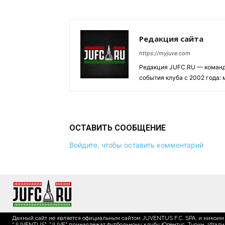
Редакция сайта
https://myjuve.com
Редакция JUFC.RU — коман
события клуба с 2002 года:
ОСТАВИТЬ СООБЩЕНИЕ
Войдите, чтобы оставить комментарий
Данный сайт не является официальным сайтом JUVENTUS F.C. SPA, и никоим 
"JUVENTUS", "JUVE" принадлежат футбольному клубу Ювентус, Турин, Италия.