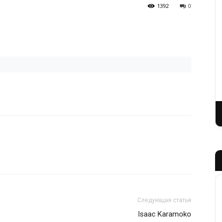
1392
0
Следующая статья
Isaac Karamoko