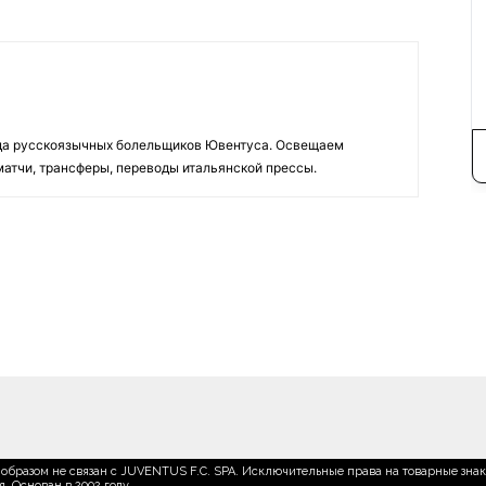
да русскоязычных болельщиков Ювентуса. Освещаем
 матчи, трансферы, переводы итальянской прессы.
образом не связан с JUVENTUS F.C. SPA. Исключительные права на товарные зна
 Основан в 2002 году.