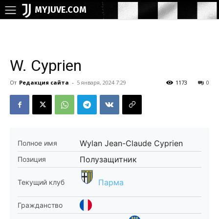
MYJUVE.COM
W. Cyprien
От
Редакция сайта
-
5 января, 2024 7:29
1173
0
Wylan Jean-Claude Cyprien
Полное имя
Полузащитник
Позиция
Парма
Текущий клуб
Гражданство