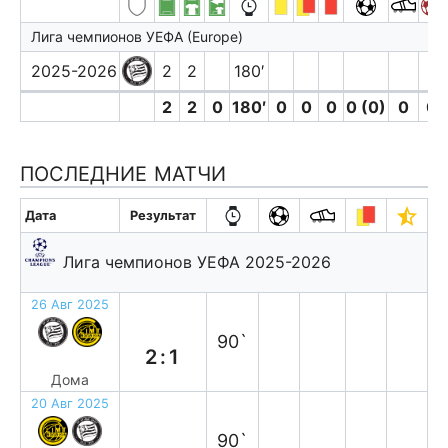
Лига чемпионов УЕФА (Europe)
2025-2026
2
2
180′
2
2
0
180′
0
0
0
0 (0)
0
0
ПОСЛЕДНИЕ МАТЧИ
Дата
Результат
Лига чемпионов УЕФА 2025-2026
26 Авг 2025
в
90`
2:1
Дома
20 Авг 2025
п
90`