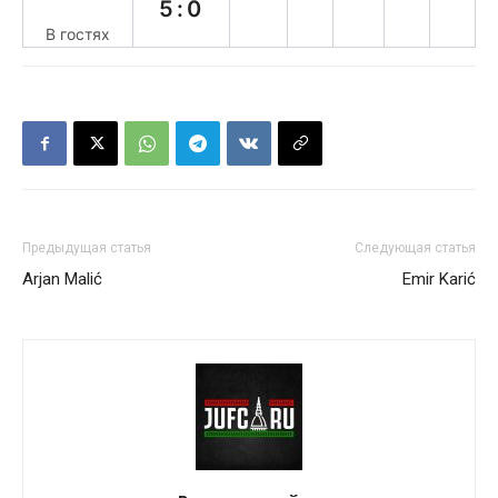
5:0
В гостях
Предыдущая статья
Следующая статья
Arjan Malić
Emir Karić