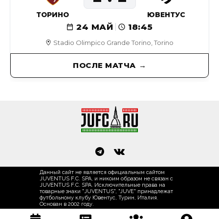
ТОРИНО
ЮВЕНТУС
24 МАЙ
18:45
Stadio Olimpico Grande Torino, Torino
ПОСЛЕ МАТЧА
Данный сайт не является официальным сайтом
JUVENTUS F.C. SPA, и никоим образом не связан с
JUVENTUS F.C. SPA. Исключительные права на
товарные знаки "JUVENTUS", "JUVE" принадлежат
футбольному клубу Ювентус, Турин, Италия.
Основан в 2002 году.