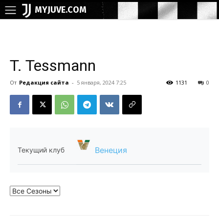
MYJUVE.COM
T. Tessmann
От
Редакция сайта
-
5 января, 2024 7:25
1131
0
Венеция
Текущий клуб