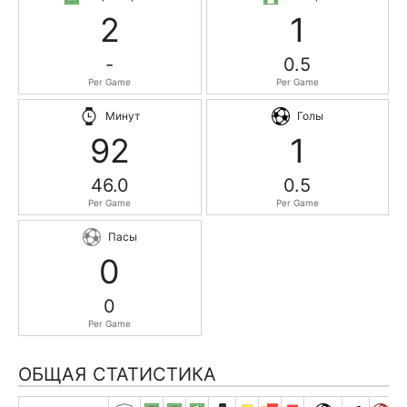
2
1
-
0.5
Per Game
Per Game
Минут
Голы
92
1
46.0
0.5
Per Game
Per Game
Пасы
0
0
Per Game
ОБЩАЯ СТАТИСТИКА