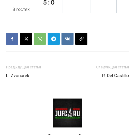
5:0
В гостях
Предыдущая статья
Следующая статья
L. Zvonarek
R. Del Castillo