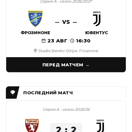
Серия А - сезон 2026/2027
VS
ФРОЗИНОНЕ
ЮВЕНТУС
23 АВГ
16:30
Stadio Benito Stirpe, Frosinone
ПЕРЕД МАТЧЕМ
Серия А - сезон 2025/26
2
2