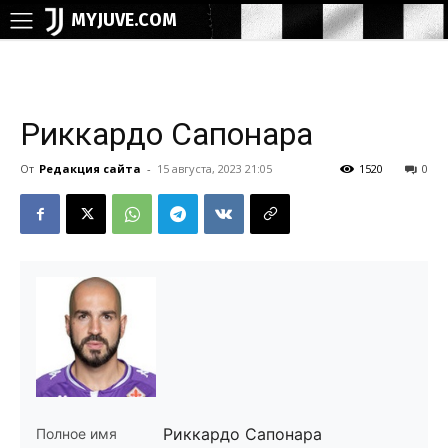
MYJUVE.COM
Риккардо Сапонара
От
Редакция сайта
-
15 августа, 2023 21:05
1520
0
Риккардо Сапонара
Полное имя