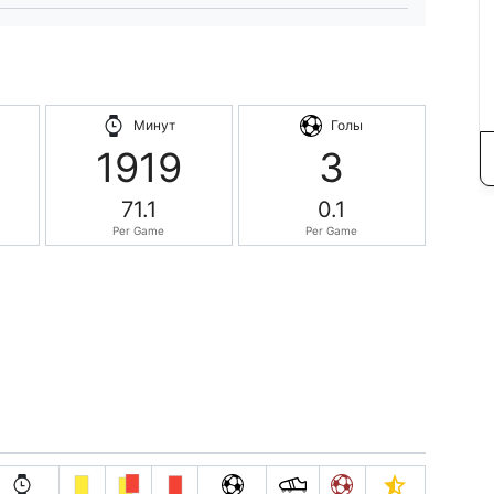
Минут
Голы
1919
3
71.1
0.1
Per Game
Per Game