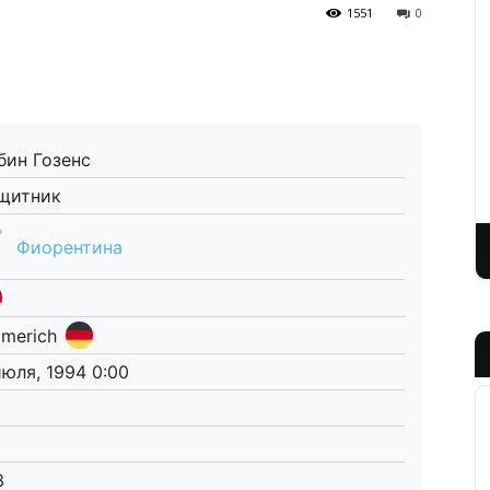
1551
0
бин Гозенс
щитник
Фиорентина
merich
июля, 1994 0:00
3