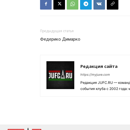
Предыдущая статья
Федерико Димарко
Редакция сайта
https://myjuve.com
Редакция JUFC.RU — коман
события клуба с 2002 года: