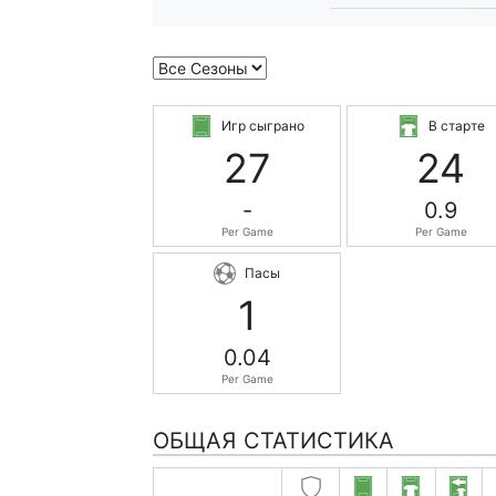
Игр сыграно
В старте
27
24
-
0.9
Per Game
Per Game
Пасы
1
0.04
Per Game
ОБЩАЯ СТАТИСТИКА