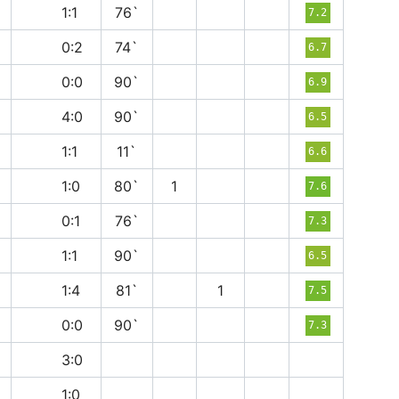
н
1:1
76`
7.2
в
0:2
74`
6.7
н
0:0
90`
6.9
п
4:0
90`
6.5
н
1:1
11`
6.6
в
1:0
80`
1
7.6
в
0:1
76`
7.3
н
1:1
90`
6.5
в
1:4
81`
1
7.5
н
0:0
90`
7.3
п
3:0
в
1:0