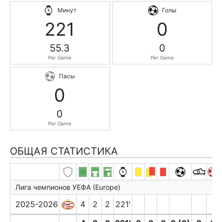
Минут
Голы
221
0
55.3
0
Per Game
Per Game
Пасы
0
0
Per Game
ОБЩАЯ СТАТИСТИКА
Лига чемпионов УЕФА (Europe)
2025-2026
4
2
2
221′