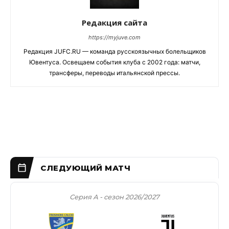
Редакция сайта
https://myjuve.com
Редакция JUFC.RU — команда русскоязычных болельщиков
Ювентуса. Освещаем события клуба с 2002 года: матчи,
трансферы, переводы итальянской прессы.
Серия А - сезон 2026/2027