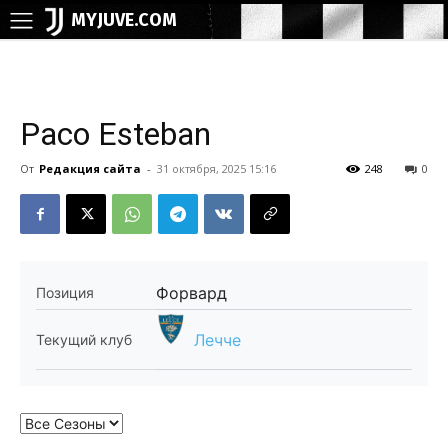
MYJUVE.COM
Paco Esteban
От
Редакция сайта
-
31 октября, 2025 15:16
248
0
Форвард
Позиция
Лечче
Текущий клуб