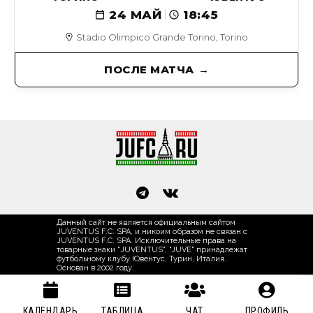
24 МАЙ
18:45
Stadio Olimpico Grande Torino, Torino
ПОСЛЕ МАТЧА
Данный сайт не является официальным сайтом
JUVENTUS F.C. SPA, и никоим образом не связан с
JUVENTUS F.C. SPA. Исключительные права на
товарные знаки "JUVENTUS", "JUVE" принадлежат
футбольному клубу Ювентус, Турин, Италия.
Основан в 2002 году.
КАЛЕНДАРЬ
ТАБЛИЦА
ЧАТ
ПРОФИЛЬ