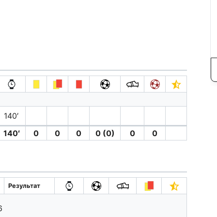
140′
140′
0
0
0
0 (0)
0
0
Результат
6