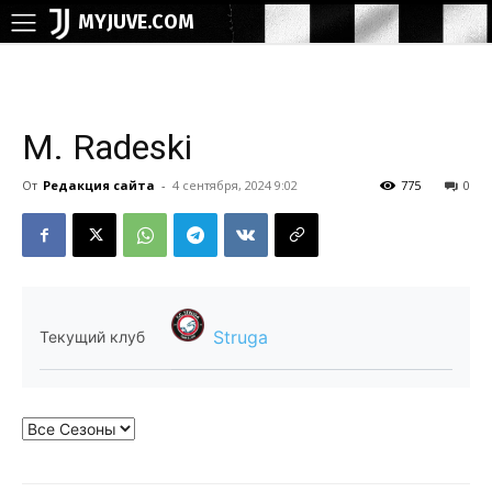
MYJUVE.COM
M. Radeski
От
Редакция сайта
-
4 сентября, 2024 9:02
775
0
Struga
Текущий клуб