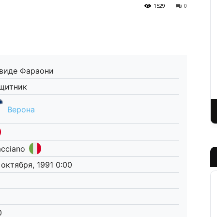
1529
0
виде Фараони
щитник
Верона
acciano
 октября, 1991 0:00
0