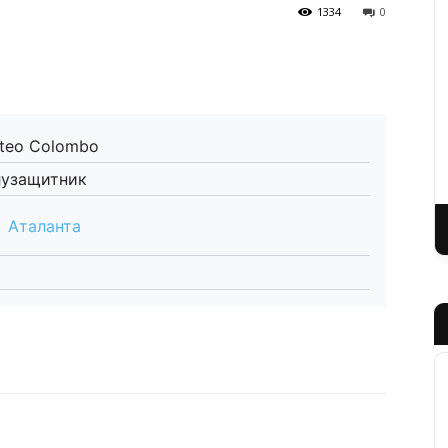
1334
0
teo Colombo
узащитник
Аталанта