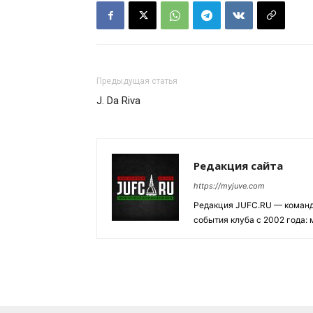
Предыдущая статья
J. Da Riva
Редакция сайта
https://myjuve.com
Редакция JUFC.RU — коман
события клуба с 2002 года: