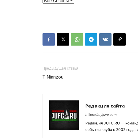
Предыдущая статья
T. Nianzou
Редакция сайта
https://myjuve.com
Редакция JUFC.RU — коман
события клуба с 2002 года: