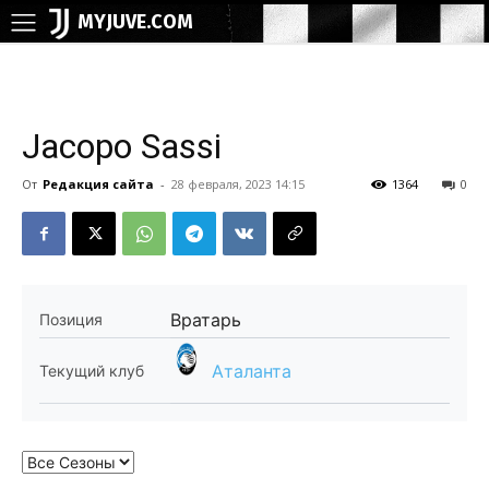
MYJUVE.COM
Jacopo Sassi
От
Редакция сайта
-
28 февраля, 2023 14:15
1364
0
Вратарь
Позиция
Аталанта
Текущий клуб