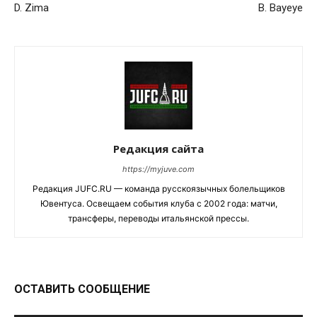
D. Zima
B. Bayeye
Редакция сайта
https://myjuve.com
Редакция JUFC.RU — команда русскоязычных болельщиков
Ювентуса. Освещаем события клуба с 2002 года: матчи,
трансферы, переводы итальянской прессы.
ОСТАВИТЬ СООБЩЕНИЕ