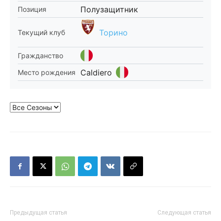
Полузащитник
Позиция
Торино
Текущий клуб
Гражданство
Caldiero
Место рождения
Предыдущая статья
Следующая статья