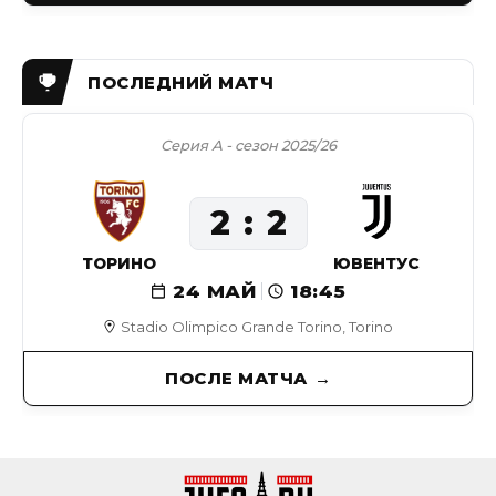
Серия А - сезон 2025/26
2
2
ТОРИНО
ЮВЕНТУС
24 МАЙ
18:45
Stadio Olimpico Grande Torino, Torino
ПОСЛЕ МАТЧА