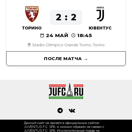
2
2
ТОРИНО
ЮВЕНТУС
24 МАЙ
18:45
Stadio Olimpico Grande Torino, Torino
ПОСЛЕ МАТЧА
Данный сайт не является официальным сайтом
JUVENTUS F.C. SPA, и никоим образом не связан с
JUVENTUS F.C. SPA. Исключительные права на