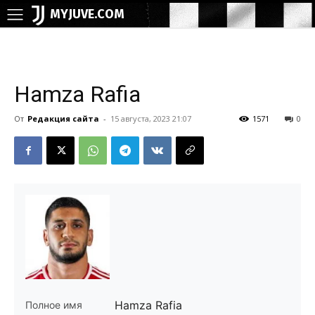
MYJUVE.COM
Hamza Rafia
От
Редакция сайта
-
15 августа, 2023 21:07
1571
0
Hamza Rafia
Полное имя