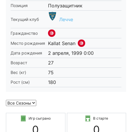
Полузащитник
Позиция
Лечче
Текущий клуб
Гражданство
Kallat Senan
Место рождения
2 апреля, 1999 0:00
Дата рождения
27
Возраст
75
Вес (кг)
180
Рост (см)
Игр сыграно
В старте
0
0