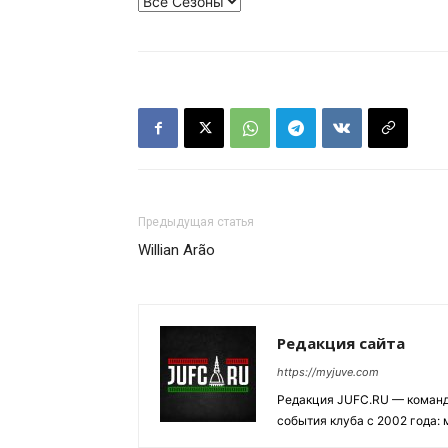
Предыдущая статья
Willian Arão
Редакция сайта
https://myjuve.com
Редакция JUFC.RU — коман
события клуба с 2002 года: