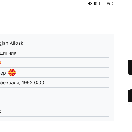
1318
0
jan Alioski
щитник
lep
 февраля, 1992 0:00
3