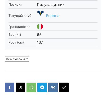
Полузащитник
Позиция
Верона
Текущий клуб
Гражданство
65
Вес (кг)
167
Рост (см)