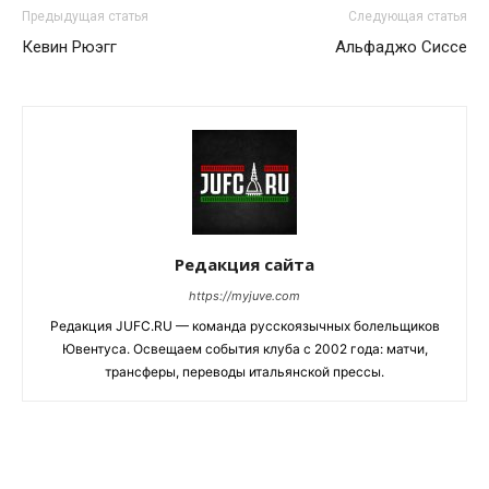
Предыдущая статья
Следующая статья
Кевин Рюэгг
Альфаджо Сиссе
Редакция сайта
https://myjuve.com
Редакция JUFC.RU — команда русскоязычных болельщиков
Ювентуса. Освещаем события клуба с 2002 года: матчи,
трансферы, переводы итальянской прессы.