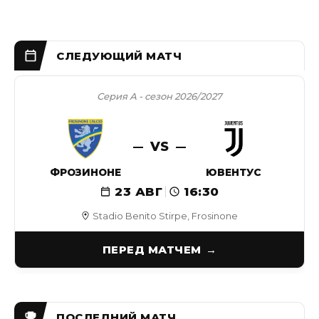
Серия А - сезон 2026/2027
VS
ФРОЗИНОНЕ
ЮВЕНТУС
23 АВГ
16:30
Stadio Benito Stirpe, Frosinone
ПЕРЕД МАТЧЕМ