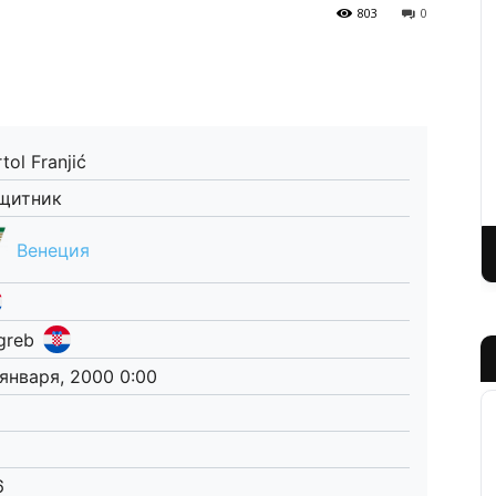
803
0
tol Franjić
щитник
Венеция
greb
 января, 2000 0:00
6