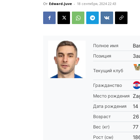
От
Edward-Juve
-
18 сентября, 2024 22:43
Bar
Полное имя
За
Позиция
Текущий клуб
Гражданство
Za
Место рождения
14
Дата рождения
26
Возраст
77
Вес (кг)
18
Рост (см)