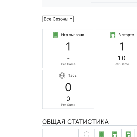
Игр сыграно
В старте
1
1
-
1.0
Per Game
Per Game
Пасы
0
0
Per Game
ОБЩАЯ СТАТИСТИКА