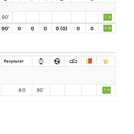
90′
7.6
90′
0
0
0
0 (0)
0
0
7.6
Результат
в
4:0
90`
7.6