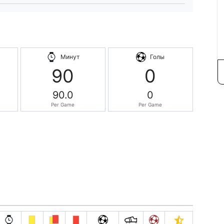
Минут
Голы
90
0
90.0
0
Per Game
Per Game