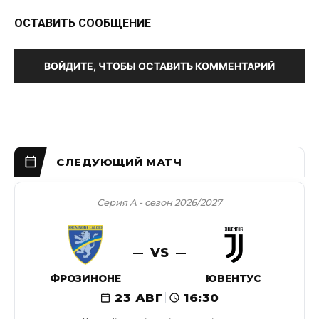
ОСТАВИТЬ СООБЩЕНИЕ
ВОЙДИТЕ, ЧТОБЫ ОСТАВИТЬ КОММЕНТАРИЙ
Серия А - сезон 2026/2027
VS
ФРОЗИНОНЕ
ЮВЕНТУС
23 АВГ
16:30