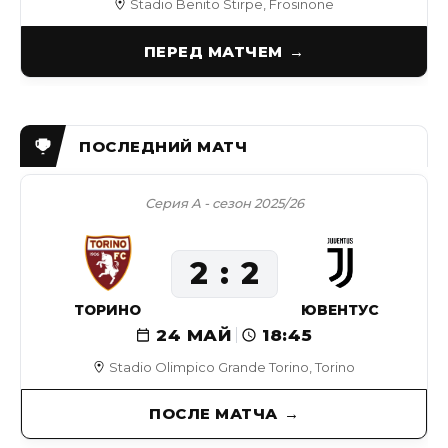
Stadio Benito Stirpe, Frosinone
ПЕРЕД МАТЧЕМ
Серия А - сезон 2025/26
2
2
ТОРИНО
ЮВЕНТУС
24 МАЙ
18:45
Stadio Olimpico Grande Torino, Torino
ПОСЛЕ МАТЧА