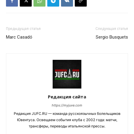
Предыдущая статья
Следующая статья
Marc Casadó
Sergio Busquets
Редакция сайта
https://myjuve.com
Редакция JUFC.RU — команда русскоязычных болельщиков
Ювентуса. Освещаем события клуба с 2002 года: матчи,
трансферы, переводы итальянской прессы.