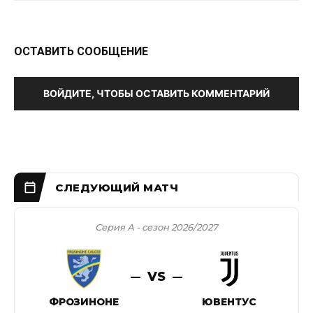
ОСТАВИТЬ СООБЩЕНИЕ
ВОЙДИТЕ, ЧТОБЫ ОСТАВИТЬ КОММЕНТАРИЙ
Серия А - сезон 2026/2027
VS
ФРОЗИНОНЕ
ЮВЕНТУС