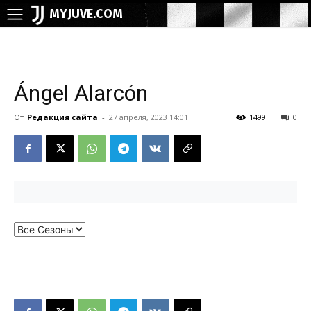
MYJUVE.COM
Ángel Alarcón
От
Редакция сайта
-
27 апреля, 2023 14:01
1499
0