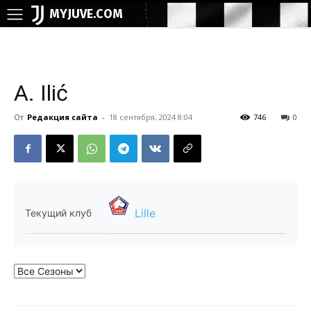
MYJUVE.COM
A. Ilić
От
Редакция сайта
-
18 сентября, 2024 8:04
746
0
Lille
Текущий клуб