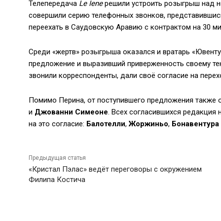
Телепередача
Le Iene
решили устроить розыгрыш над н
совершили серию телефонных звонков, представившис
переехать в Саудовскую Аравию с контрактом на 30 ми
Среди «жертв» розыгрыша оказался и вратарь «Ювент
предложение и выразивший приверженность своему теку
звонили корреспонденты, дали своё согласие на перехо
Помимо Перина, от поступившего предложения также 
и
Джованни Симеоне
. Всех согласившихся редакция н
на это согласие:
Балотелли
,
Жоржиньо
,
Бонавентура
Предыдущая статья
«Кристал Пэлас» ведёт переговоры с окружением
Филипа Костича