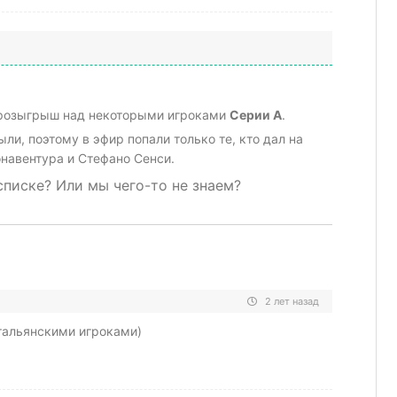
ь розыгрыш над некоторыми игроками
Серии А
.
ли, поэтому в эфир попали только те, кто дал на
онавентура и Стефано Сенси.
списке? Или мы чего-то не знаем?
2 лет назад
итальянскими игроками)