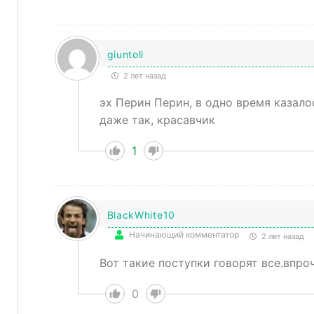
giuntoli
2 лет назад
эх Перин Перин, в одно время казало
даже так, красавчик
1
BlackWhite10
Начинающий комментатор
2 лет назад
Вот такие поступки говорят все.впроч
0