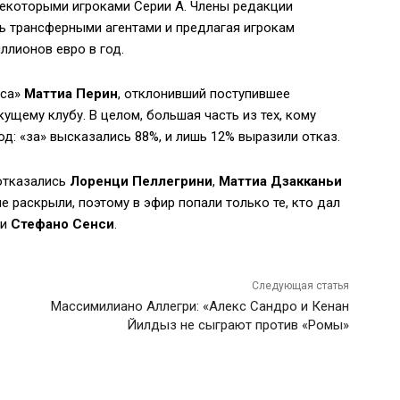
екоторыми игроками Серии А. Члены редакции
ь трансферными агентами и предлагая игрокам
ллионов евро в год.
уса»
Маттиа Перин
, отклонивший поступившее
щему клубу. В целом, большая часть из тех, кому
д: «за» высказались 88%, и лишь 12% выразили отказ.
отказались
Лоренци Пеллегрини
,
Маттиа Дзакканьи
е раскрыли, поэтому в эфир попали только те, кто дал
и
Стефано Сенси
.
Следующая статья
Массимилиано Аллегри: «Алекс Сандро и Кенан
Йилдыз не сыграют против «Ромы»