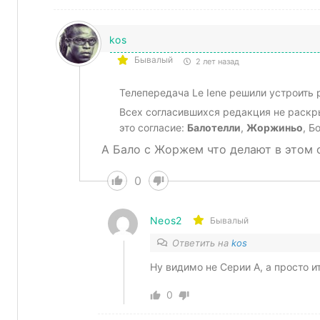
kos
Бывалый
2 лет назад
Телепередача Le Iene решили устроит
Всех согласившихся редакция не раскры
это согласие:
Балотелли
,
Жоржиньо
, Б
А Бало с Жоржем что делают в этом 
0
Neos2
Бывалый
Ответить на
kos
Ну видимо не Серии А, а просто 
0