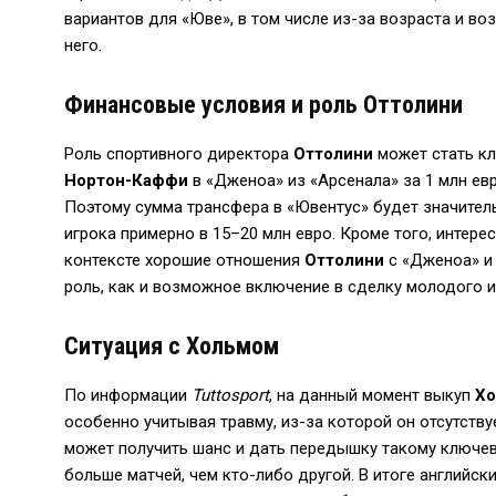
вариантов для «Юве», в том числе из-за возраста и в
него.
Финансовые условия и роль Оттолини
Роль спортивного директора
Оттолини
может стать кл
Нортон-Каффи
в «Дженоа» из «Арсенала» за 1 млн ев
Поэтому сумма трансфера в «Ювентус» будет значите
игрока примерно в 15–20 млн евро. Кроме того, интерес
контексте хорошие отношения
Оттолини
с «Дженоа» и
роль, как и возможное включение в сделку молодого иг
Ситуация с Хольмом
По информации
Tuttosport
, на данный момент выкуп
Х
особенно учитывая травму, из-за которой он отсутству
может получить шанс и дать передышку такому ключев
больше матчей, чем кто-либо другой. В итоге английск