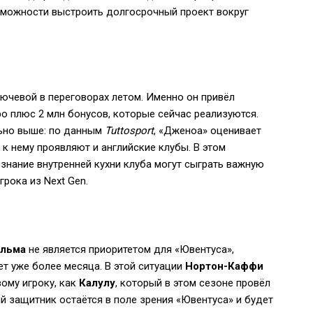
озможности выстроить долгосрочный проект вокруг
ючевой в переговорах летом. Именно он привёл
ро плюс 2 млн бонусов, которые сейчас реализуются.
льно выше: по данным
Tuttosport
, «Дженоа» оценивает
 к нему проявляют и английские клубы. В этом
 знание внутренней кухни клуба могут сыграть важную
рока из Next Gen.
ольма
не является приоритетом для «Ювентуса»,
ет уже более месяца. В этой ситуации
Нортон-Каффи
ому игроку, как
Калулу
, который в этом сезоне провёл
ий защитник остаётся в поле зрения «Ювентуса» и будет