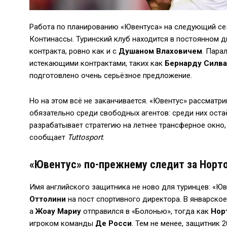
Работа по планированию «Ювентуса» на следующий се
Континассы. Туринский клуб находится в постоянном д
контракта, ровно как и с
Душаном Влаховичем
. Пара
истекающими контрактами, таких как
Бернарду Силва
подготовлено очень серьёзное предложение.
Но на этом всё не заканчивается. «Ювентус» рассматри
обязательно среди свободных агентов: среди них ост
разрабатывает стратегию на летнее трансферное окно,
сообщает
Tuttosport
.
«Ювентус» по-прежнему следит за Норт
Имя английского защитника не ново для туринцев: «Ю
Оттолини
на пост спортивного директора. В январско
а
Жоау Мариу
отправился в «Болонью», тогда как
Нор
игроком команды
Де Росси
. Тем не менее, защитник 