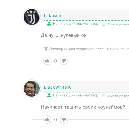
hakusun
Начинающий комментатор
4 месяцев на
Да ну……нулёвый он
Последний раз редактировалось 4 месяцев н
0
BlackWhite10
Начинающий комментатор
4 месяцев на
Начинает тащить своих ноунеймов? Ну
0