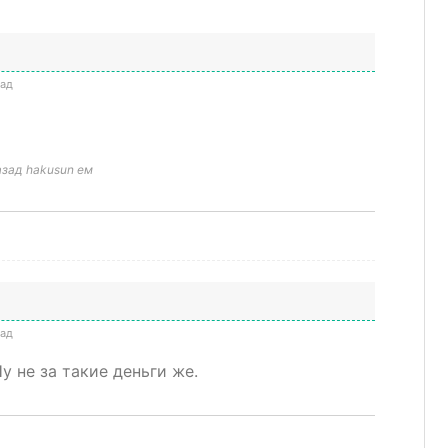
зад
азад hakusun ем
зад
 не за такие деньги же.