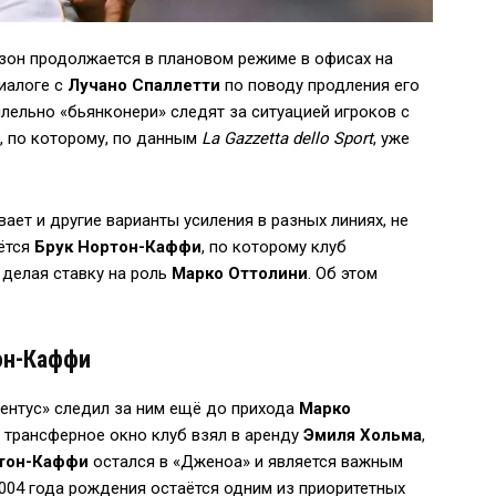
зон продолжается в плановом режиме в офисах на
иалоге с
Лучано Спаллетти
по поводу продления его
ллельно «бьянконери» следят за ситуацией игроков с
, по которому, по данным
La Gazzetta dello Sport
, уже
вает и другие варианты усиления в разных линиях, не
аётся
Брук Нортон-Каффи
, по которому клуб
 делая ставку на роль
Марко Оттолини
. Об этом
он-Каффи
вентус» следил за ним ещё до прихода
Марко
е трансферное окно клуб взял в аренду
Эмиля Хольма
,
тон-Каффи
остался в «Дженоа» и является важным
2004 года рождения остаётся одним из приоритетных