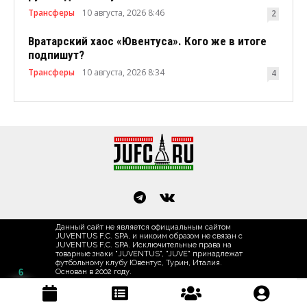
Трансферы
10 августа, 2026 8:46
2
Вратарский хаос «Ювентуса». Кого же в итоге
подпишут?
Трансферы
10 августа, 2026 8:34
4
Данный сайт не является официальным сайтом
JUVENTUS F.C. SPA, и никоим образом не связан с
JUVENTUS F.C. SPA. Исключительные права на
товарные знаки "JUVENTUS", "JUVE" принадлежат
футбольному клубу Ювентус, Турин, Италия.
Основан в 2002 году.
6