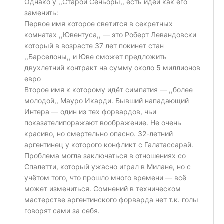
Однако у ,,Старой Сеньоры,, есть идеи как его
заменить:
Первое имя которое светится в секретных
комнатах ,,Ювентуса,, — это Роберт Левандовски
который в возрасте 37 лет покинет стан
,,Барселоны,, и Юве сможет предложить
двухлетний контракт на сумму около 5 миллионов
евро
Второе имя к которому идёт симпатия — ,,более
молодой,, Мауро Икарди. Бывший нападающий
Интера — один из тех форвардов, чьи
показателипоражают воображение. Не очень
красиво, но смертельно опасно. 32-летний
аргентинец у которого конфликт с Галатассарай.
Проблема могла заключаться в отношениях со
Спалетти, который ужасно играл в Милане, но с
учётом того, что прошло много времени — всё
может измениться. Сомнений в техническом
мастерстве аргентинского форварда нет т.к. голы
говорят сами за себя.