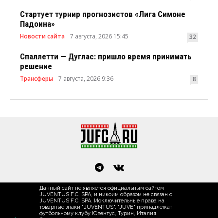
Стартует турнир прогнозистов «Лига Симоне
Падоина»
Новости сайта
7 августа, 2026 15:45
32
Спаллетти — Дуглас: пришло время принимать
решение
Трансферы
7 августа, 2026 9:36
8
Данный сайт не является официальным сайтом
JUVENTUS F.C. SPA, и никоим образом не связан с
JUVENTUS F.C. SPA. Исключительные права на
товарные знаки "JUVENTUS", "JUVE" принадлежат
футбольному клубу Ювентус, Турин, Италия.