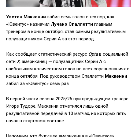
Уэстон Маккенни
забил семь голов с тех пор, как
«Ювентус» назначил
Лучано Спаллетти
главным
тренером в конце октября, став самым результативным
полузащитником Серии А за этот период.
Как сообщает статистический ресурс
Opta
в социальной
сети
X
, американец — полузащитник Серии А с
наибольшим количеством голов во всех соревнованиях с
конца октября. Под руководством Спаллетти
Маккенни
забил за «Ювентус» семь раз.
В первой части сезона 2025/26 при предыдущем тренере
Игоре Тудоре, Маккенни отметился лишь одной
результативной передачей в 10 матчах, из которых пять
начал в стартовом составе.
Напомним, что будущее американца в «Ювентусе»