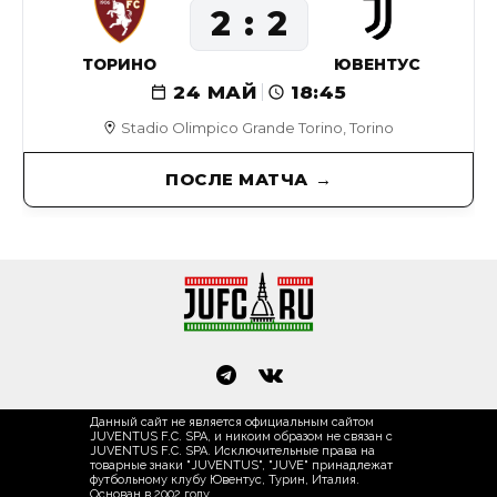
2
2
ТОРИНО
ЮВЕНТУС
24 МАЙ
18:45
Stadio Olimpico Grande Torino, Torino
ПОСЛЕ МАТЧА
Данный сайт не является официальным сайтом
JUVENTUS F.C. SPA, и никоим образом не связан с
JUVENTUS F.C. SPA. Исключительные права на
товарные знаки "JUVENTUS", "JUVE" принадлежат
футбольному клубу Ювентус, Турин, Италия.
Основан в 2002 году.