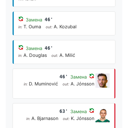
Замена
46'
T. Ouma
A. Kozubal
in:
out:
Замена
46'
A. Douglas
A. Milić
in:
out:
46'
Замена
D. Muminović
A. Jónsson
in:
out:
63'
Замена
A. Bjarnason
K. Jónsson
in:
out: