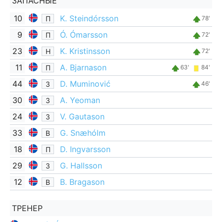
ЗАПАСНЫЕ
10
K. Steindórsson
П
78'
9
Ó. Ómarsson
П
72'
23
K. Kristinsson
Н
72'
11
A. Bjarnason
П
63'
84'
44
D. Muminović
З
46'
30
A. Yeoman
З
24
V. Gautason
З
33
G. Snæhólm
В
18
D. Ingvarsson
П
29
G. Hallsson
З
12
B. Bragason
В
ТРЕНЕР