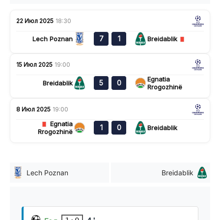
22 Июл 2025
18:30
7
1
Lech Poznan
Breidablik
15 Июл 2025
19:00
Egnatia
5
0
Breidablik
Rrogozhinë
8 Июл 2025
19:00
Egnatia
1
0
Breidablik
Rrogozhinë
Lech Poznan
Breidablik