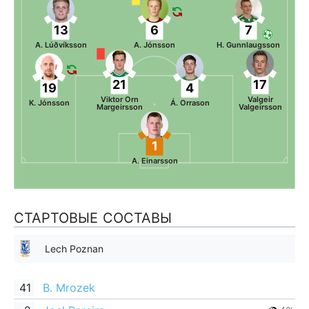
13
6
7
A. Lúðvíksson
A. Jónsson
H. Gunnlaugsson
21
17
19
4
Viktor Orn
Valgeir
K. Jónsson
Á. Orrason
Margeirsson
Valgeirsson
1
A. Einarsson
СТАРТОВЫЕ СОСТАВЫ
Lech Poznan
41
B. Mrozek