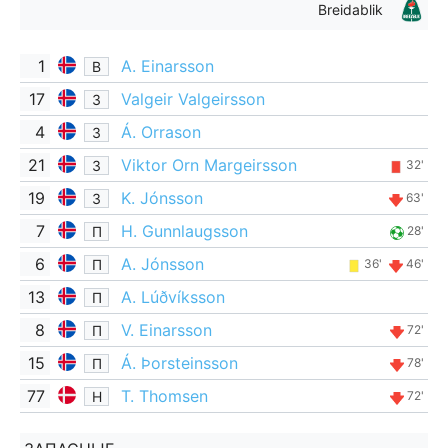
Breidablik
1
A. Einarsson
В
17
Valgeir Valgeirsson
З
4
Á. Orrason
З
21
Viktor Orn Margeirsson
З
32'
19
K. Jónsson
З
63'
7
H. Gunnlaugsson
П
28'
6
A. Jónsson
П
36'
46'
13
A. Lúðvíksson
П
8
V. Einarsson
П
72'
15
Á. Þorsteinsson
П
78'
77
T. Thomsen
Н
72'