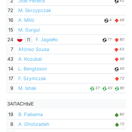
2
Joel Pereira
42'
72
M. Skrzypczak
16
A. Milić
4'
46'
15
M. Gurgul
24
F. Jagiełło
П
77'
80'
7
Afonso Sousa
43'
43
A. Kozubal
46'
14
L. Bengtsson
45'
17
F. Szymczak
72'
9
M. Ishak
37'
45'
85'
ЗАПАСНЫЕ
19
B. Fiabema
80'
8
A. Gholizadeh
72'