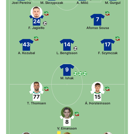
Joel Pereira
M. Skrzypczak
A. Milić
M. Gurgul
7
24
F. Jagiełło
Afonso Sousa
43
14
17
A. Kozubal
L. Bengtsson
F. Szymczak
9
M. Ishak
77
15
T. Thomsen
Á. Þorsteinsson
8
V. Einarsson