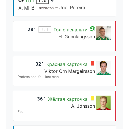
Гол
4'
1:0
Joel Pereira
A. Milić
ассистент:
28'
Гол с пенальти
1:1
H. Gunnlaugsson
32'
Красная карточка
Viktor Orn Margeirsson
Professional foul last man
36'
Жёлтая карточка
A. Jónsson
Foul