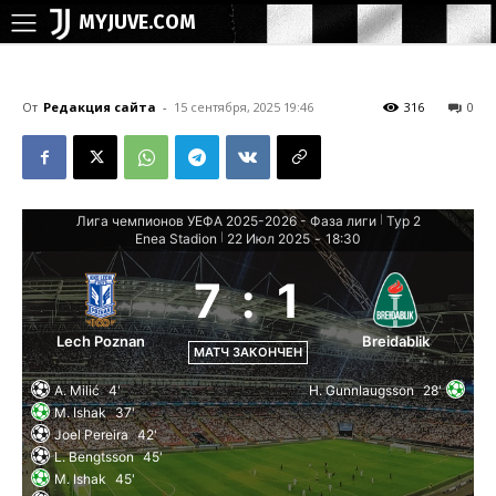
MYJUVE.COM
От
Редакция сайта
-
15 сентября, 2025 19:46
316
0
Лига чемпионов УЕФА 2025-2026 - Фаза лиги
Тур 2
|
Enea Stadion
22 Июл 2025
-
18:30
|
7
:
1
Lech Poznan
Breidablik
МАТЧ ЗАКОНЧЕН
A. Milić
4'
H. Gunnlaugsson
28'
M. Ishak
37'
Joel Pereira
42'
L. Bengtsson
45'
M. Ishak
45'