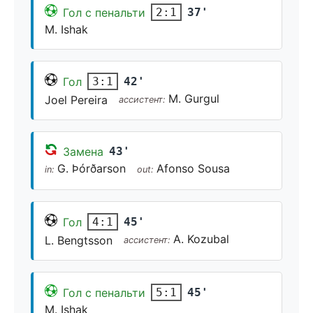
Гол с пенальти
37'
2:1
M. Ishak
Гол
42'
3:1
M. Gurgul
Joel Pereira
ассистент:
Замена
43'
G. Þórðarson
Afonso Sousa
in:
out:
Гол
45'
4:1
A. Kozubal
L. Bengtsson
ассистент:
Гол с пенальти
45'
5:1
M. Ishak