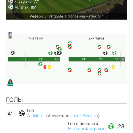
F. Jagiełło
77'
M. Ishak
85'
Рефери: J. Vergoote
Половина матча: 5-1
|
1-й тайм
2-й тайм
15'
30'
45'
60'
75'
90'
4'
ГОЛЫ
Гол
4'
A. Milić
(
:
Joel Pereira
)
Ассистент
Гол с пенальти
28'
H. Gunnlaugsson