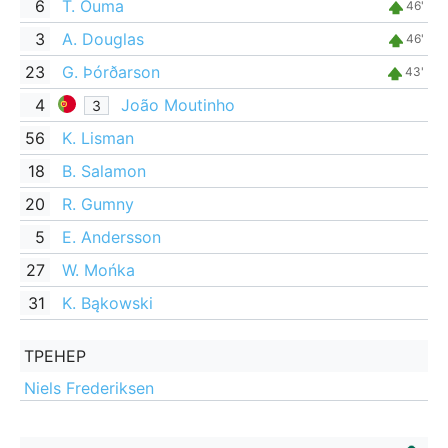
6
T. Ouma
46'
3
A. Douglas
46'
23
G. Þórðarson
43'
4
João Moutinho
З
56
K. Lisman
18
B. Salamon
20
R. Gumny
5
E. Andersson
27
W. Mońka
31
K. Bąkowski
ТРЕНЕР
Niels Frederiksen