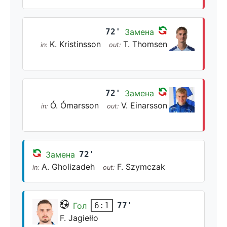
72'
Замена
K. Kristinsson
T. Thomsen
in:
out:
72'
Замена
Ó. Ómarsson
V. Einarsson
in:
out:
Замена
72'
A. Gholizadeh
F. Szymczak
in:
out:
Гол
77'
6:1
F. Jagiełło