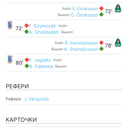
V. Einarsson
Ушёл
72'
Ó. Ómarsson
Вышел
F. Szymczak
Ушёл
72'
A. Gholizadeh
Вышел
Á. Þorsteinsson
Ушёл
78'
K. Steindórsson
Вышел
F. Jagiełło
Ушёл
80'
B. Fiabema
Вышел
РЕФЕРИ
J. Vergoote
Рефери:
КАРТОЧКИ