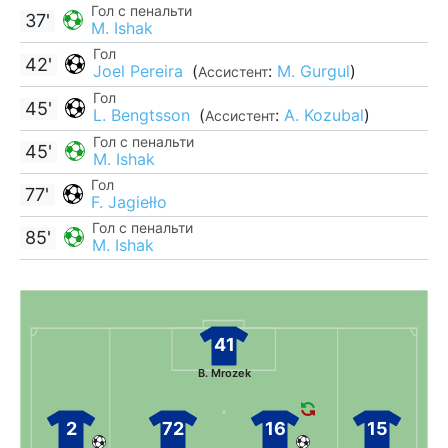
Гол с пенальти
37'
M. Ishak
Гол
42'
Joel Pereira
(
:
M. Gurgul
)
Ассистент
Гол
45'
L. Bengtsson
(
:
A. Kozubal
)
Ассистент
Гол с пенальти
45'
M. Ishak
Гол
77'
F. Jagiełło
Гол с пенальти
85'
M. Ishak
41
B. Mrozek
2
72
16
15