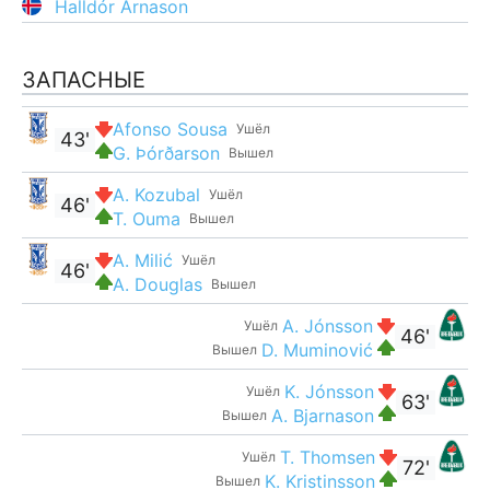
Halldór Árnason
ЗАПАСНЫЕ
Afonso Sousa
Ушёл
43'
G. Þórðarson
Вышел
A. Kozubal
Ушёл
46'
T. Ouma
Вышел
A. Milić
Ушёл
46'
A. Douglas
Вышел
A. Jónsson
Ушёл
46'
D. Muminović
Вышел
K. Jónsson
Ушёл
63'
A. Bjarnason
Вышел
T. Thomsen
Ушёл
72'
K. Kristinsson
Вышел