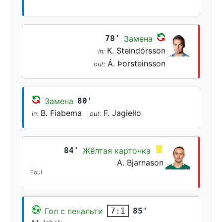
78'
Замена
K. Steindórsson
in:
Á. Þorsteinsson
out:
Замена
80'
B. Fiabema
F. Jagiełło
in:
out:
84'
Жёлтая карточка
A. Bjarnason
Foul
Гол с пенальти
85'
7:1