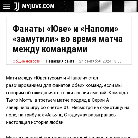
MYJUVE.COM
Фанаты «Юве» и «Наполи»
«замутили» во время матча
между командами
24 сентября, 2024 18:50
Редакция сайта
Общие новости
Матч между «Ювентусом» и «Наполи» стал
разочарованием для фанатов обеих команд, если мы
говорим об ожиданиях с точки зрения эмоций. Команда
Тьяго Мотты в третьем матче подряд в Серии А
завершила игру со счётом 0:0. Несмотря на скукотищу на
поле, на трибунах «Альянц Стэдиума» разыгралась
настоящая история любви.
Между парочкой состоялся короткий диалог, совместное