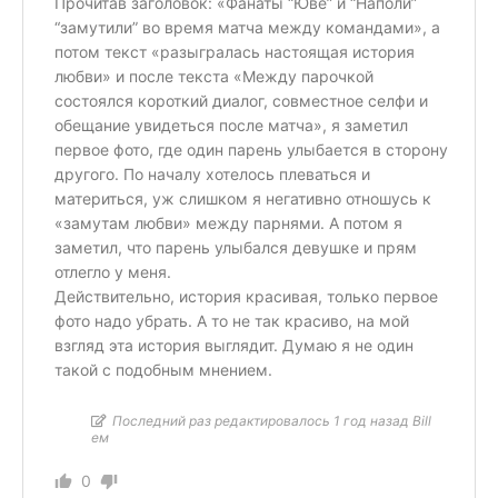
Прочитав заголовок: «Фанаты “Юве” и “Наполи”
“замутили” во время матча между командами», а
потом текст «разыгралась настоящая история
любви» и после текста «Между парочкой
состоялся короткий диалог, совместное селфи и
обещание увидеться после матча», я заметил
первое фото, где один парень улыбается в сторону
другого. По началу хотелось плеваться и
материться, уж слишком я негативно отношусь к
«замутам любви» между парнями. А потом я
заметил, что парень улыбался девушке и прям
отлегло у меня.
Действительно, история красивая, только первое
фото надо убрать. А то не так красиво, на мой
взгляд эта история выглядит. Думаю я не один
такой с подобным мнением.
Последний раз редактировалось 1 год назад Bill
ем
0