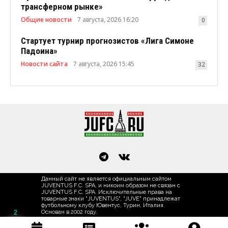
трансферном рынке»
Общие новости
7 августа, 2026 16:20
0
Стартует турнир прогнозистов «Лига Симоне
Падоина»
Новости сайта
7 августа, 2026 15:45
32
Данный сайт не является официальным сайтом
JUVENTUS F.C. SPA, и никоим образом не связан с
JUVENTUS F.C. SPA. Исключительные права на
товарные знаки "JUVENTUS", "JUVE" принадлежат
футбольному клубу Ювентус, Турин, Италия.
Основан в 2002 году.
2