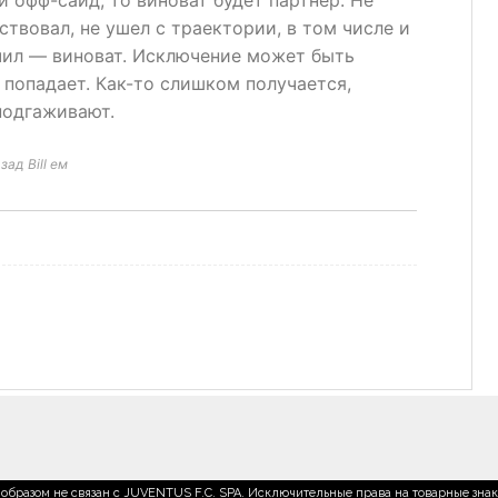
 офф-сайд, то виноват будет партнер. Не
ствовал, не ушел с траектории, в том числе и
очил — виноват. Исключение может быть
 попадает. Как-то слишком получается,
подгаживают.
ад Bill ем
образом не связан с JUVENTUS F.C. SPA. Исключительные права на товарные зна