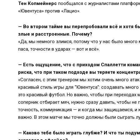
Тен Копмейнерс
пообщался с журналистами платфо
«Ювентуса» против «Лацио».
—
Во втором тайме вы перепробовали всё и хотя бы
злые и расстроенные. Почему?
«Да, мы немного злимся, потому что у нас было много 
паса, точности в ударах — вот и всё».
—
Есть ощущение, что с приходом Спаллетти коман
риска, что при таком подходе вы теряете концент
«Согласен, с этим тренером мы хотим очень много атак
красивый стиль игры для “Ювентуса”: создавать много
это красивый футбол. Но важно, чтобы при переходах 
соперник отбирает мяч, нужно сразу давить, чтобы не 
точность, коммуникация — и когда мы защищаемся, и ко
важно. В этом матче мы точно должны были сыграть лу
—
Каково тебе было играть глубже? И что ты подума