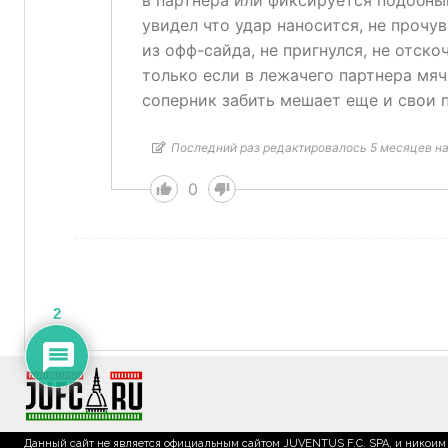
в партнера или фиксируется подобный
увидел что удар наносится, не прочув
из офф-сайда, не пригнулся, не отск
только если в лежачего партнера мяч
соперник забить мешает еще и свои 
Последний раз редактировалось 5 месяцев наз
0
2
Данный сайт не является официальным сайтом JUVENTUS F.C. SPA, и никоим 