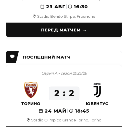
23 АВГ
16:30
Stadio Benito Stirpe, Frosinone
ПЕРЕД МАТЧЕМ
Серия А - сезон 2025/26
2
2
ТОРИНО
ЮВЕНТУС
24 МАЙ
18:45
Stadio Olimpico Grande Torino, Torino