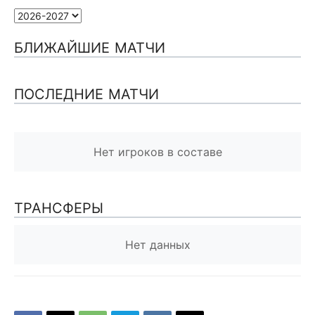
БЛИЖАЙШИЕ МАТЧИ
ПОСЛЕДНИЕ МАТЧИ
Нет игроков в составе
ТРАНСФЕРЫ
Нет данных