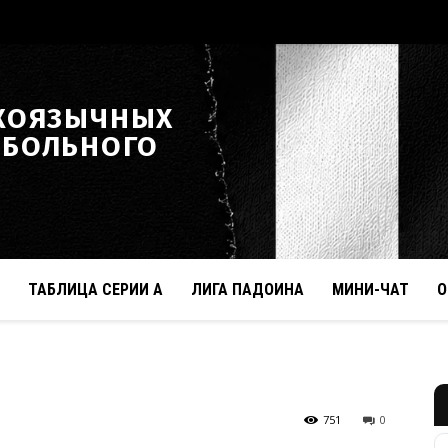
КОЯЗЫЧНЫХ
ТБОЛЬНОГО
ТАБЛИЦА СЕРИИ А
ЛИГА ПАДОИНА
МИНИ-ЧАТ
О
751
0