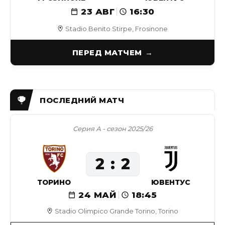
23 АВГ
16:30
Stadio Benito Stirpe, Frosinone
ПЕРЕД МАТЧЕМ
Серия А - сезон 2025/26
2
2
ТОРИНО
ЮВЕНТУС
24 МАЙ
18:45
Stadio Olimpico Grande Torino, Torino