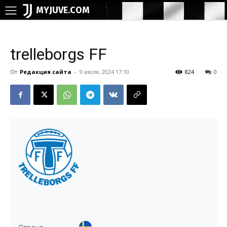
MYJUVE.COM
trelleborgs FF
От
Редакция сайта
-
9 июля, 2024 17:10
824
0