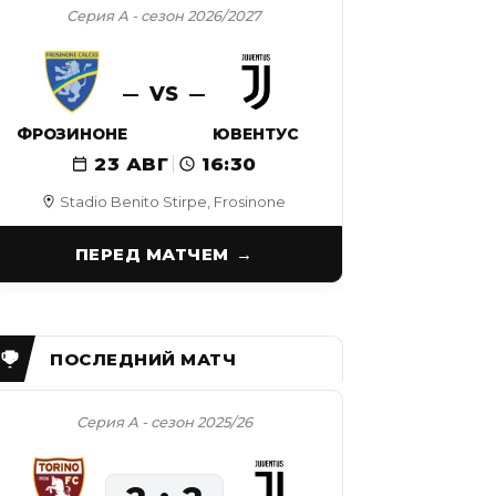
Серия А - сезон 2026/2027
VS
ФРОЗИНОНЕ
ЮВЕНТУС
23 АВГ
16:30
Stadio Benito Stirpe, Frosinone
ПЕРЕД МАТЧЕМ
Серия А - сезон 2025/26