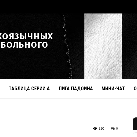
КОЯЗЫЧНЫХ
ТБОЛЬНОГО
ТАБЛИЦА СЕРИИ А
ЛИГА ПАДОИНА
МИНИ-ЧАТ
О
820
0