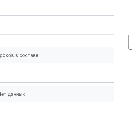
роков в составе
Нет данных