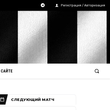
Регистрация / Авторизация
 САЙТЕ