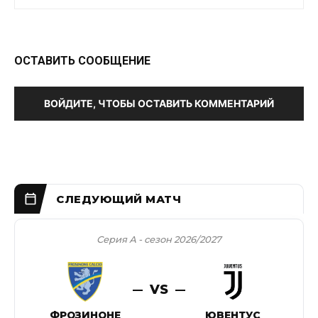
ОСТАВИТЬ СООБЩЕНИЕ
ВОЙДИТЕ, ЧТОБЫ ОСТАВИТЬ КОММЕНТАРИЙ
Серия А - сезон 2026/2027
VS
ФРОЗИНОНЕ
ЮВЕНТУС