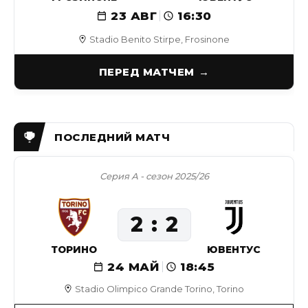
23 АВГ
16:30
Stadio Benito Stirpe, Frosinone
ПЕРЕД МАТЧЕМ
Серия А - сезон 2025/26
2
2
ТОРИНО
ЮВЕНТУС
24 МАЙ
18:45
Stadio Olimpico Grande Torino, Torino