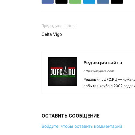
Предыдущая статья
Celta Vigo
Редакция сайта
https://myjuve.com
Редакция JUFC.RU — коман
события клуба с 2002 года:
ОСТАВИТЬ СООБЩЕНИЕ
Войдите, чтобы оставить комментарий