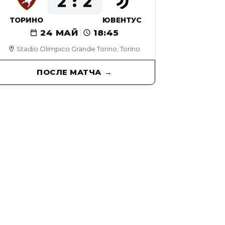
2
2
ТОРИНО
ЮВЕНТУС
24 МАЙ
18:45
Stadio Olimpico Grande Torino, Torino
ПОСЛЕ МАТЧА