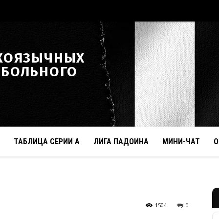
КОЯЗЫЧНЫХ
ТБОЛЬНОГО
ТАБЛИЦА СЕРИИ А
ЛИГА ПАДОИНА
МИНИ-ЧАТ
О
1504
0