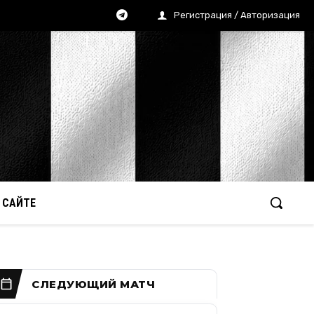
Регистрация / Авторизация
 САЙТЕ