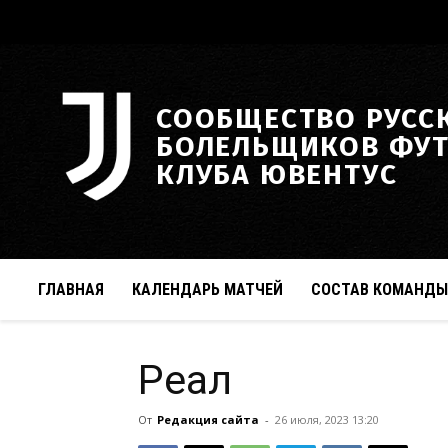
СООБЩЕСТВО РУСС
БОЛЕЛЬЩИКОВ ФУ
КЛУБА ЮВЕНТУС
ГЛАВНАЯ
КАЛЕНДАРЬ МАТЧЕЙ
СОСТАВ КОМАНДЫ
Реал
От
Редакция сайта
-
26 июля, 2023 13:20