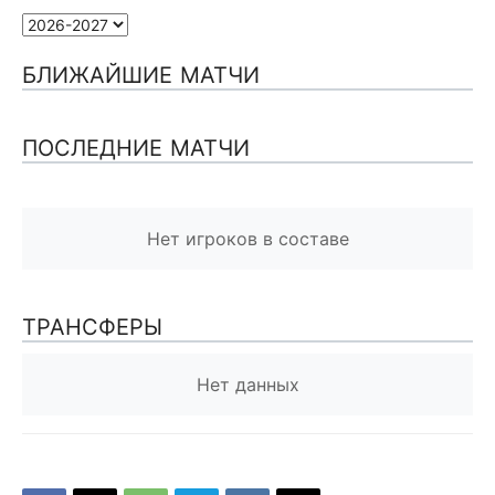
БЛИЖАЙШИЕ МАТЧИ
ПОСЛЕДНИЕ МАТЧИ
Нет игроков в составе
ТРАНСФЕРЫ
Нет данных