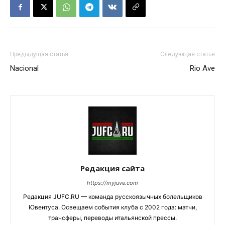
Предыдущая статья
Следующая статья
Nacional
Rio Ave
Редакция сайта
https://myjuve.com
Редакция JUFC.RU — команда русскоязычных болельщиков
Ювентуса. Освещаем события клуба с 2002 года: матчи,
трансферы, переводы итальянской прессы.