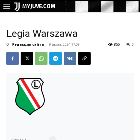
MYJUVE.COM
Legia Warszawa
От
Редакция сайта
-
9 июля, 2024 17:09
855
0