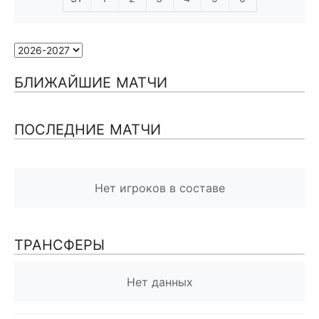
БЛИЖАЙШИЕ МАТЧИ
ПОСЛЕДНИЕ МАТЧИ
Нет игроков в составе
ТРАНСФЕРЫ
Нет данных