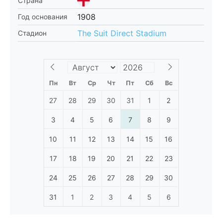
Страна
1908
Год основания
The Suit Direct Stadium
Стадион
Пн
Вт
Ср
Чт
Пт
Сб
Вс
27
28
29
30
31
1
2
3
4
5
6
7
8
9
10
11
12
13
14
15
16
17
18
19
20
21
22
23
24
25
26
27
28
29
30
31
1
2
3
4
5
6