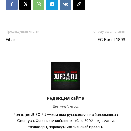
Предыдущая статья
Следующая статья
Eibar
FC Basel 1893
Редакция сайта
https://myjuve.com
Редакция JUFC.RU — команда русскоязычных болельщиков
Ювентуса. Освещаем события клуба с 2002 года: матчи,
трансферы, переводы итальянской прессы.