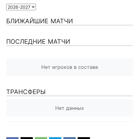
БЛИЖАЙШИЕ МАТЧИ
ПОСЛЕДНИЕ МАТЧИ
Нет игроков в составе
ТРАНСФЕРЫ
Нет данных