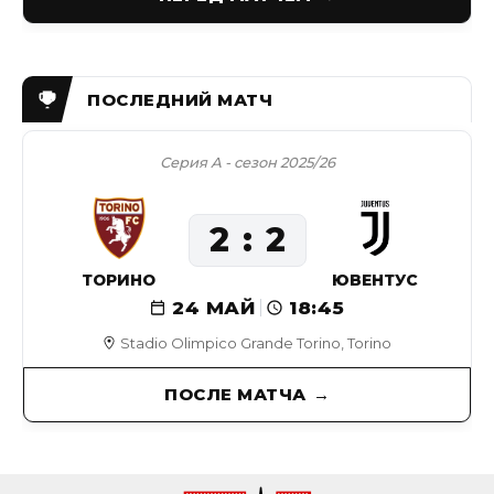
Серия А - сезон 2025/26
2
2
ТОРИНО
ЮВЕНТУС
24 МАЙ
18:45
Stadio Olimpico Grande Torino, Torino
ПОСЛЕ МАТЧА