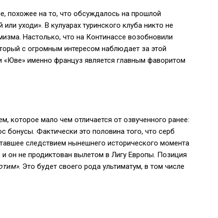
е, похожее на то, что обсуждалось на прошлой
й или уходи». В кулуарах туринского клуба никто не
мизма. Настолько, что на Континассе возобновили
оторый с огромным интересом наблюдает за этой
 и «Юве» именно француз является главным фаворитом
м, которое мало чем отличается от озвученного ранее:
юс бонусы. Фактически это половина того, что серб
ставшее следствием нынешнего исторического момента
, и он не продиктован вылетом в Лигу Европы. Позиция
отим»
. Это будет своего рода ультиматум, в том числе