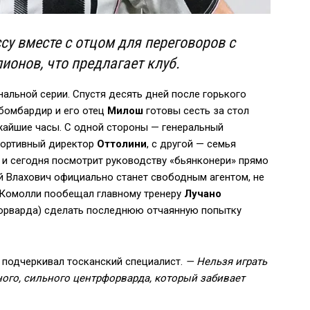
су вместе с отцом для переговоров с
ионов, что предлагает клуб.
альной серии. Спустя десять дней после горького
 бомбардир и его отец
Милош
готовы сесть за стол
ижайшие часы. С одной стороны — генеральный
портивный директор
Оттолини
, с другой — семья
н и сегодня посмотрит руководству «бьянконери» прямо
ей Влахович официально станет свободным агентом, не
 Комолли пообещал главному тренеру
Лучано
орварда) сделать последнюю отчаянную попытку
 подчеркивал тосканский специалист.
— Нельзя играть
щного, сильного центрфорварда, который забивает