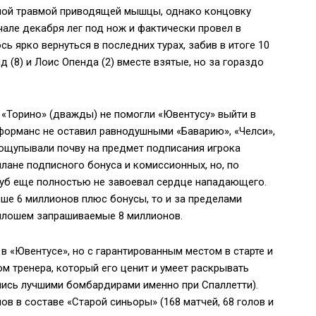
лой травмой приводящей мышцы, однако концовку
чале декабря лег под нож и фактически провел в
сь ярко вернуться в последних турах, забив в итоге 10
 (8) и Лоис Опенда (2) вместе взятые, но за гораздо
 «Торино» (дважды) не помогли «Ювентусу» выйти в
рформанс не оставил равнодушными «Баварию», «Челси»,
рощупывали почву на предмет подписания игрока
лане подписного бонуса и комиссионных, но, по
луб еще полностью не завоевал сердце нападающего.
ше 6 миллионов плюс бонусы, то и за пределами
Милошем запрашиваемые 8 миллионов.
 в «Ювентусе», но с гарантированным местом в старте и
м тренера, который его ценит и умеет раскрывать
лись лучшими бомбардирами именно при Спаллетти).
ов в составе «Старой синьоры» (168 матчей, 68 голов и