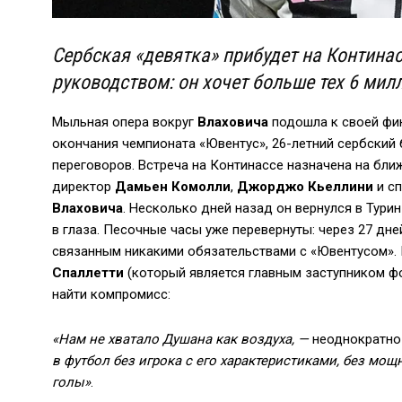
Сербская «девятка» прибудет на Континас
руководством: он хочет больше тех 6 милл
Мыльная опера вокруг
Влаховича
подошла к своей фин
окончания чемпионата «Ювентус», 26-летний сербский
переговоров. Встреча на Континассе назначена на бл
директор
Дамьен Комолли
,
Джорджо Кьеллини
и с
Влаховича
. Несколько дней назад он вернулся в Тури
в глаза. Песочные часы уже перевернуты: через 27 дн
связанным никакими обязательствами с «Ювентусом».
Спаллетти
(который является главным заступником ф
найти компромисс:
«Нам не хватало Душана как воздуха, —
неоднократно
в футбол без игрока с его характеристиками, без мо
голы»
.