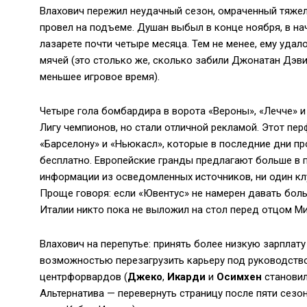
Влахович пережил неудачный сезон, омраченный тяже
провел на подъеме. Душан выбыл в конце ноября, в на
лазарете почти четыре месяца. Тем не менее, ему удало
мячей (это столько же, сколько забили Джонатан Дэвид
меньшее игровое время).
Четыре гола бомбардира в ворота «Вероны», «Лечче» и
Лигу чемпионов, но стали отличной рекламой. Этот пе
«Барселону» и «Ньюкасл», которые в последние дни п
бесплатно. Европейские гранды предлагают больше в п
информации из осведомленных источников, ни один к
Проще говоря: если «Ювентус» не намерен давать боль
Италии никто пока не выложил на стол перед отцом 
Влахович на перепутье: принять более низкую зарплату
возможностью перезагрузить карьеру под руководство
центрфорвардов (
Джеко
,
Икарди
и
Осимхен
станови
Альтернатива — перевернуть страницу после пяти сезон