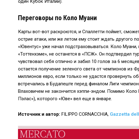
один Кубок Италии).
Переговоры по Коло Муани
Карты вот-вот раскроются, и Спаллетти поймет, сможе
острие атаки, или же летом ему стоит ждать другого п
«Ювентус» уже начал подстраховываться. Коло Муани,
«Тоттенхэме», не останется в «ПСЖ». Он подтвердил ту
чувствовал себя отлично и забил 10 голов за 6 месяц
остается получение зеленого света от чемпионов из Ф
миллионов евро, если только не удастся провернуть о
встречались в Будапеште перед финалом Лиги чемпионо
Влаховичем не закончится хэппи-эндом. Помимо Коло 
Пэлас»), которого «Юве» вел еще в январе.
Источник и автор:
FILIPPO CORNACCHIA,
Gazzetta del