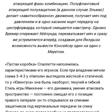
атакующей фазы комбинацию. Полуфланговый
атакующий полузащитник (в данном случае Эльмас)
делает «завиткообразное» движение, получает мяч под
давлением и в одно касание ищет передачу на
центрфорварда, который смещается навстречу. Однако
Бремер опережает Хёйлунда, перехватывает мяч и сразу
же устремляется вперёд, создавая для Йилдыза
возможность вывести Консейсау один на один с
Меретом.
«Пустая коробка» Спаллетти наполнилась
характеристиками его игроков. Если при владении мячом
схема 3-4-3 у «Наполи» выглядела жёсткой и статичной,
то у «Ювентуса» она была, наоборот, текучей и гибкой.
Стиль игры Маккенни — его динамика, умение атаковать
пространство — постоянно смещал его с позиции
правого латераля: он то открывался за спинами
защитников под вертикальные передачи за спину