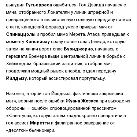
вынудил
Гутьерреса
ошибиться. Гол Дэвида начался с
мяча, отобранного Локателли у линии штрафной и
превращённого в великолепную голевую передачу пяткой
с лёта; канадский форвард умело прикрыл мяч от
Спинаццолы
и пробил мимо Мерета. Атака, приведшая к
моменту
Консейсау
сразу после гола Дэвида, которую
затем на линии ворот спас
Буонджорно
, началась с
перехвата Бремера выше центральной линии в борьбе с
Хёйлюндом: бразильский защитник, отобрав мяч,
продолжил мощный рывок вперёд, отдал передачу
Йилдызу
, который ассистировал португальцу.
Наконец, второй гол Йилдыза, фактически закрывший
матч, возник после ошибки
Жуана Жезуса
при выходе из
обороны — ошибки, спровоцированной прессингом
«Ювентуса», которую затем хладнокровно превратили в
гол ассист
Миретти
и филигранное завершение от
«десятки» бьянконери.