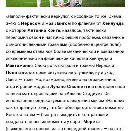
«Наполи» фактически вернулся к исходной точке. Схема
3-4-3 с
Нересом
и
Ноа Лангом
по флангам от
Хёйлунда
,
с которой
Антонио Конте
, казалось, тактически
переломил сезон и частично решил проблемы, связанные
с многочисленными травмами (особенно в центре поля),
со временем стала всё более механической и завязанной
исключительно на физические качества Хёйлунда и
Мактоминея
. Свою роль сыграли и травмы Нереса и
Политано
, которые ситуацию не улучшили, ну и уход
Ланга — тоже. Но, возможно, именно на ограничениях
этой игровой модели
Лучано Спаллетти
и построил свой
план на матч, прошедший на «Альянц Стэдиум». Он
использовал предсказуемость владения мячом «Наполи»
как отправную точку, чтобы обезвредить атаки команды
Конте, а затем — быстро выходить в контратаки и
создавать опасные моменты у ворот
Мерета
(вышедшего в основе из-за очередной травмы — на этот