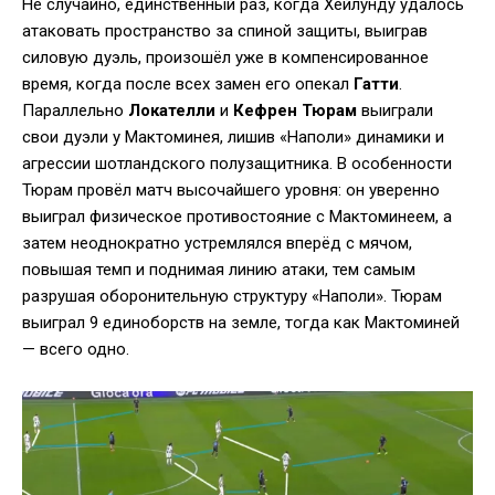
Не случайно, единственный раз, когда Хёйлунду удалось
атаковать пространство за спиной защиты, выиграв
силовую дуэль, произошёл уже в компенсированное
время, когда после всех замен его опекал
Гатти
.
Параллельно
Локателли
и
Кефрен Тюрам
выиграли
свои дуэли у Мактоминея, лишив «Наполи» динамики и
агрессии шотландского полузащитника. В особенности
Тюрам провёл матч высочайшего уровня: он уверенно
выиграл физическое противостояние с Мактоминеем, а
затем неоднократно устремлялся вперёд с мячом,
повышая темп и поднимая линию атаки, тем самым
разрушая оборонительную структуру «Наполи». Тюрам
выиграл 9 единоборств на земле, тогда как Мактоминей
— всего одно.