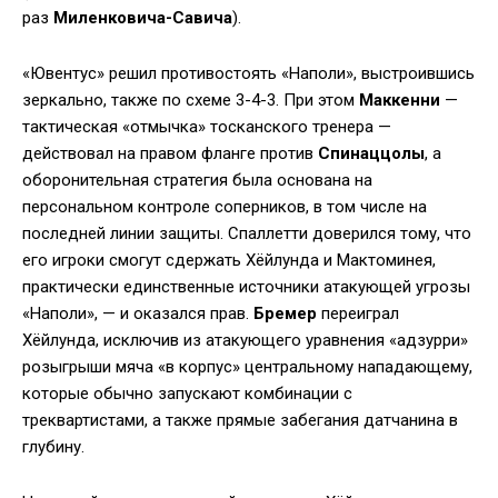
раз
Миленковича-Савича
).
«Ювентус» решил противостоять «Наполи», выстроившись
зеркально, также по схеме 3-4-3. При этом
Маккенни
—
тактическая «отмычка» тосканского тренера —
действовал на правом фланге против
Спинаццолы
, а
оборонительная стратегия была основана на
персональном контроле соперников, в том числе на
последней линии защиты. Спаллетти доверился тому, что
его игроки смогут сдержать Хёйлунда и Мактоминея,
практически единственные источники атакующей угрозы
«Наполи», — и оказался прав.
Бремер
переиграл
Хёйлунда, исключив из атакующего уравнения «адзурри»
розыгрыши мяча «в корпус» центральному нападающему,
которые обычно запускают комбинации с
треквартистами, а также прямые забегания датчанина в
глубину.