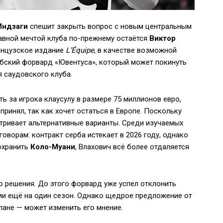
Индзаги
спешит закрыть вопрос с новым центральным
авной мечтой клуба по-прежнему остаётся
Виктор
ранцузское издание
L’Équipe
, в качестве возможной
рбский форвард «Ювентуса», который может покинуть
 саудовского клуба.
ть за игрока клаусулу в размере 75 миллионов евро,
ринял, так как хочет остаться в Европе. Поскольку
тривает альтернативные варианты. Среди изучаемых
оворам: контракт серба истекает в 2026 году, однако
охранить
Коло-Муани
, Влахович всё более отдаляется
о решения. До этого форвард уже успел отклонить
ии ещё на один сезон. Однако щедрое предложение от
лане — может изменить его мнение.