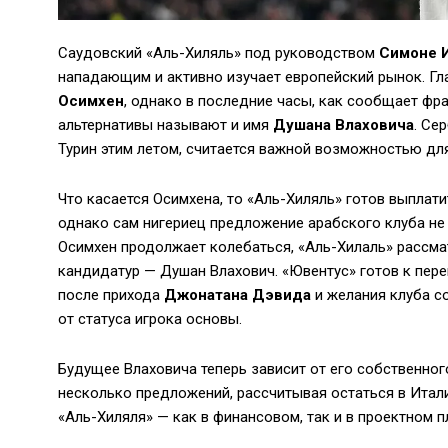
Саудовский «Аль-Хиляль» под руководством
Симоне 
нападающим и активно изучает европейский рынок. Гл
Осимхен
, однако в последние часы, как сообщает ф
альтернативы называют и имя
Душана Влаховича
. Се
Турин этим летом, считается важной возможностью для
Что касается Осимхена, то «Аль-Хиляль» готов выплати
однако сам нигериец предложение арабского клуба не п
Осимхен продолжает колебаться, «Аль-Хилаль» рассма
кандидатур — Душан Влахович. «Ювентус» готов к перег
после прихода
Джонатана Дэвида
и желания клуба с
от статуса игрока основы.
Будущее Влаховича теперь зависит от его собственног
несколько предложений, рассчитывая остаться в Итал
«Аль-Хиляля» — как в финансовом, так и в проектном п