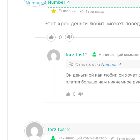
Number_4
Бывалый
1 год назад
Этот хрен деньги любит, может повед
0
forzitos12
Начинающий коммент
Ответить на
Number_4
Он деньги ой как любит, он хочет
платил больше чем никчемное ру
0
forzitos12
Начинающий комментатор
1 год назад