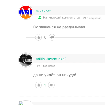
mikakost
Начинающий комментатор
1 год назад
Соглашайся не раздумывая
0
Adilia Juventinka2
1 год назад
да не уйдёт он никуда!
1