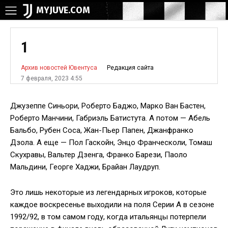
MYJUVE.COM
1
Редакция сайта
Архив новостей Ювентуса
7 февраля, 2023 4:55
Джузеппе Синьори, Роберто Баджо, Марко Ван Бастен,
Роберто Манчини, Габриэль Батистута. А потом — Абель
Бальбо, Рубен Соса, Жан-Пьер Папен, Джанфранко
Дзола. А еще — Пол Гаскойн, Энцо Франческоли, Томаш
Скухравы, Вальтер Дзенга, Франко Барези, Паоло
Мальдини, Георге Хаджи, Брайан Лаудруп.
Это лишь некоторые из легендарных игроков, которые
каждое воскресенье выходили на поля Серии А в сезоне
1992/92, в том самом году, когда итальянцы потерпели