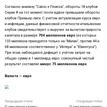
Согласно анализу "Calcio e Finanza", обороты 18 клубов
Серии А на тот момент почти вдвое превышали обороты
клубов Премьер-лиги. С учетом актуализации курса евро
и инфляции, данные финансовой отчётности итальянских
клубов свидетельствуют о выручке за вычетом прироста
капитала в размере
704 миллионов евро
(из которых
133 миллиона приходятся только на "Милан", против 44 и
68 миллионов соответственно у "Интера" и "Ювентуса").
При этом, наблюдался дефицит с учётом затрат на
общую сумму в 1 миллиард евро: совокупный чистый
результат составлял
минус 75 миллионов евро
.
Валюта — евро
Предыдущая статья
Следующая статья
О чем пишут газеты
О чем пишут газеты