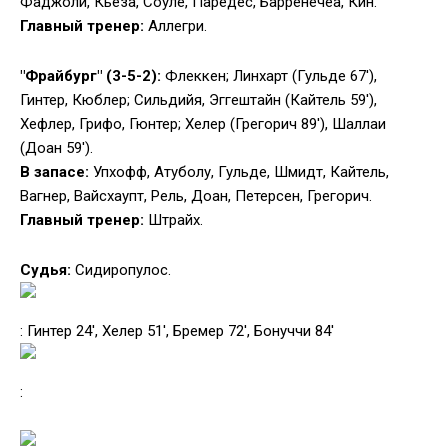
Фаджоли, Кьеза, Соуле, Паредес, Барренечеа, Кин.
Главный тренер:
Аллегри.
"Фрайбург" (3-5-2):
Флеккен; Линхарт (Гульде 67′),
Гинтер, Кюблер; Сильдийя, Эггештайн (Кайтель 59′),
Хефлер, Грифо, Гюнтер; Хелер (Грегорич 89′), Шаллаи
(Доан 59′).
В запасе:
Упхофф, Атуболу, Гульде, Шмидт, Кайтель,
Вагнер, Вайсхаупт, Рель, Доан, Петерсен, Грегорич.
Главный тренер:
Штрайх.
Судья:
Сидиропулос.
: Гинтер 24′, Хелер 51′, Бремер 72′, Бонуччи 84′
: