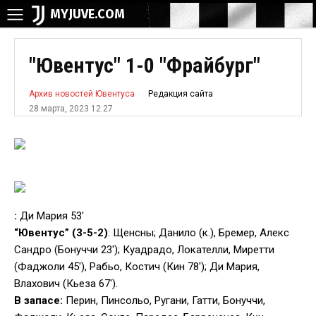
MYJUVE.COM
"Ювентус" 1-0 "Фрайбург"
Редакция сайта
Архив новостей Ювентуса
28 марта, 2023 12:27
:
Ди Мария 53′
“Ювентус” (3-5-2)
: Щенсны; Данило (к.), Бремер, Алекс
Сандро (Бонуччи 23′); Куадрадо, Локателли, Миретти
(Фаджоли 45′), Рабьо, Костич (Кин 78′); Ди Мария,
Влахович (Кьеза 67′).
В запасе:
Перин, Пинсольо, Ругани, Гатти, Бонуччи,