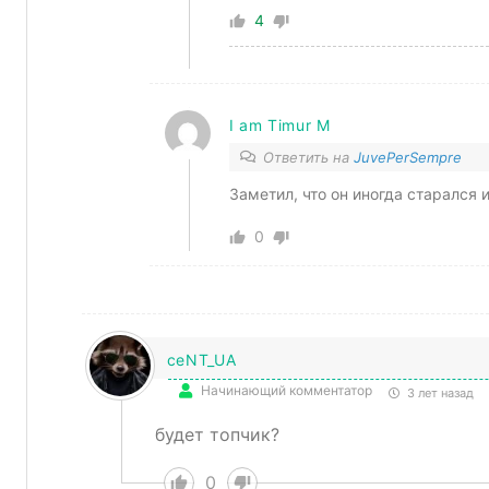
4
I am Timur M
Ответить на
JuvePerSempre
Заметил, что он иногда старался ид
0
ceNT_UA
Начинающий комментатор
3 лет назад
будет топчик?
0