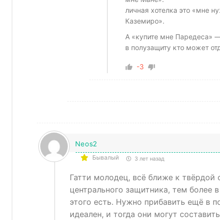
личная хотелка это «мне н
Каземиро».
А «купите мне Паредеса» —
в полузащиту кто может отд
-3
Neos2
Бывалый
3 лет назад
Гатти молодец, всё ближе к твёрдой 
центрального защитника, тем более в
этого есть. Нужно прибавить ещё в п
идеален, и тогда они могут составит