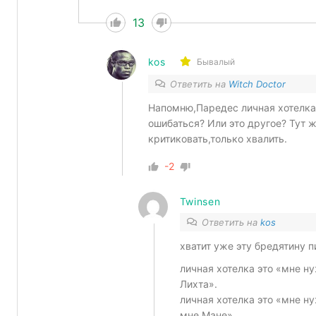
13
kos
Бывалый
Ответить на
Witch Doctor
Напомню,Паредес личная хотелка 
ошибаться? Или это другое? Тут 
критиковать,только хвалить.
-2
Twinsen
Ответить на
kos
хватит уже эту бредятину 
личная хотелка это «мне н
Лихта».
личная хотелка это «мне н
мне Мане».