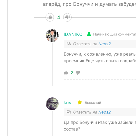
вперёд, про Бонуччи и думать забуде
4
IDANIKO
Начинающий коммента
Ответить на
Neos2
Бонуччи, к сожалению, уже реальн
преемник Еще чуть опыта поднабе
2
kos
Бывалый
Ответить на
Neos2
Да про Бонуччи итак уже забыли 
состав?