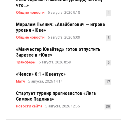
что…»
Общие новости
6 августа, 2026 9:18
1
Миралем Пьянич: «Алайбегович — игрока
уровня «Юве»
Общие новости
6 августа, 2026 9:09
3
«Манчестер Юнайтед» готов отпустить
Зиркзее в «Юве»
Трансферы
6 августа, 2026 8:59
5
«Челси» 0:1 «Ювентус»
Матч
5 августа, 2026 14:14
17
Стартует турнир прогнозистов «Лига
Симоне Падоина»
Новости сайта
5 августа, 2026 12:56
30