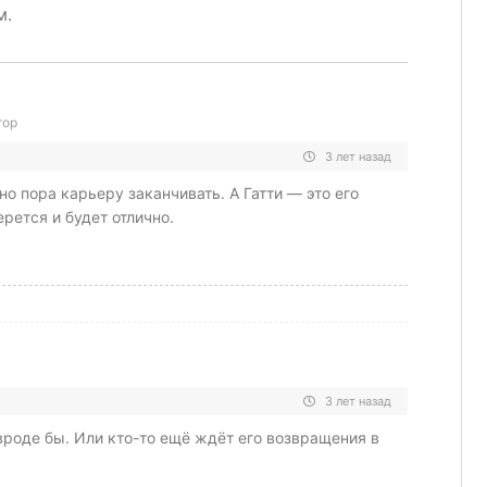
м.
тор
3 лет назад
о пора карьеру заканчивать. А Гатти — это его
рется и будет отлично.
3 лет назад
вроде бы. Или кто-то ещё ждёт его возвращения в