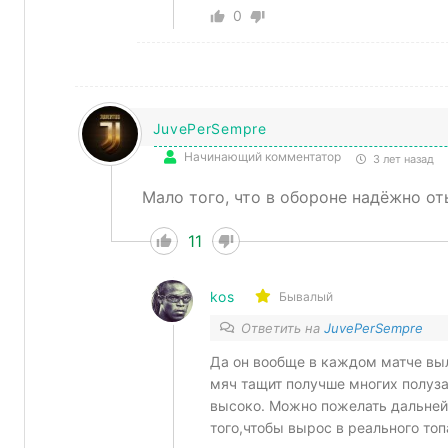
0
JuvePerSempre
Начинающий комментатор
3 лет назад
Мало того, что в обороне надёжно от
11
kos
Бывалый
Ответить на
JuvePerSempre
Да он вообще в каждом матче выл
мяч тащит получше многих полуза
высоко. Можно пожелать дальнейш
того,чтобы вырос в реального топ