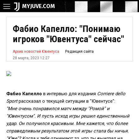
MYJUVE.COM
Фабио Капелло: "Понимаю
игроков "Ювентуса" сейчас"
Редакция сайта
Архив новостей Ювентуса
28 марта, 2023 12:27
Фабио Капелло
в интервью для издания
Corriere dello
Sport
рассказал о текущей ситуации в "Ювентусе":
"Мне очень понравился матч между "Ромой" и
"Ювентусом". И пусть исход игры решил единственный
удар. Он получился красивым. Мне кажется, что более
справедливым результатом этой игры стала бы ничья.
"Юве"? Когда у тебя отнимают то, что ты выиграл на